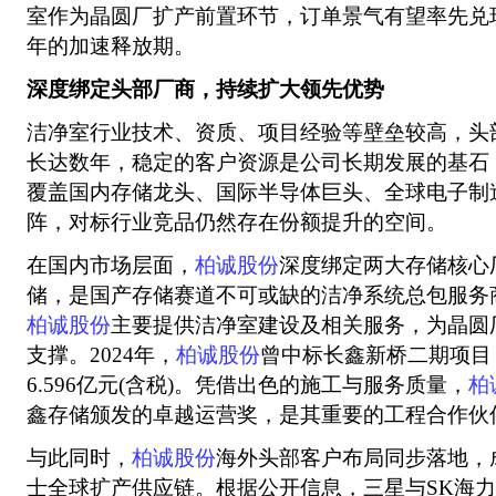
室作为晶圆厂扩产前置环节，订单景气有望率先兑
年的加速释放期。
深度绑定头部厂商，持续扩大领先优势
洁净室行业技术、资质、项目经验等壁垒较高，头
长达数年，稳定的客户资源是公司长期发展的基石
覆盖国内存储龙头、国际半导体巨头、全球电子制
阵，对标行业竞品仍然存在份额提升的空间。
在国内市场层面，
柏诚股份
深度绑定两大存储核心
储，是国产存储赛道不可或缺的洁净系统总包服务
柏诚股份
主要提供洁净室建设及相关服务，为晶圆
支撑。2024年，
柏诚股份
曾中标长鑫新桥二期项目
6.596亿元(含税)。凭借出色的施工与服务质量，
柏
鑫存储颁发的卓越运营奖，是其重要的工程合作伙
与此同时，
柏诚股份
海外头部客户布局同步落地，
士全球扩产供应链。根据公开信息，三星与SK海