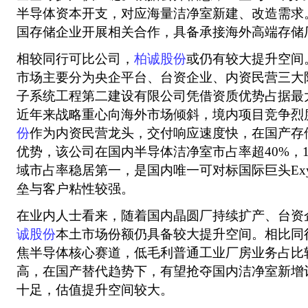
半导体资本开支，对应海量洁净室新建、改造需求
国存储企业开展相关合作，具备承接海外高端存储
相较同行可比公司，
柏诚股份
或仍有较大提升空间
市场主要分为央企平台、台资企业、内资民营三大
子系统工程第二建设有限公司凭借资质优势占据最
近年来战略重心向海外市场倾斜，境内项目竞争烈
份
作为内资民营龙头，交付响应速度快，在国产存
优势，该公司在国内半导体洁净室市占率超40%，
域市占率稳居第一，是国内唯一可对标国际巨头Exy
垒与客户粘性较强。
在业内人士看来，随着国内晶圆厂持续扩产、台资
诚股份
本土市场份额仍具备较大提升空间。相比同
焦半导体核心赛道，低毛利普通工业厂房业务占比
高，在国产替代趋势下，有望抢夺国内洁净室新增
十足，估值提升空间较大。