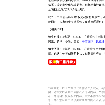
创新药板块政策利好密集。2026医保目录初
体系，缩短商业化兑现周期。创新药审评审批
从“研发兑现”迈向“销售兑现”。
此外，中国创新药BD授权交易保持高景气，2026
此同时，多家药企实施回购，反映管理层对企
【相关ETF】
恒生科技ETF华夏（513180）在跟踪恒生
阿里、腾讯、小米、美团、
中芯国际
、
比亚迪
恒生医药ETF华夏（159892）在跟踪恒生
团、信达生物等创新药龙头，创新属性突出，契