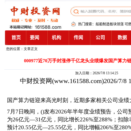
您的位置：文章正文
000977近70万手封涨停千亿龙头业绩爆发国产算
加入日期：2026/7/8 13:14:25
中财投资网
(www.161588.com)2026/7/8
国产算力链迎来高光时刻，近期多家相关公司业绩
7月7日晚间，()发布2026年半年度业绩预告，公
为26亿元—31亿元，同比增长226%至288%；
预计20.55亿元—25.55亿元，同比增幅206%至280