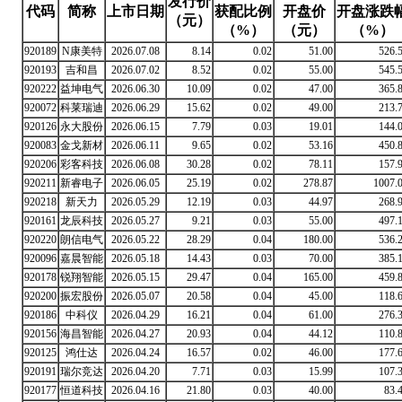
发行价
代码
简称
上市日期
获配比例
开盘价
开盘涨跌
（元）
（%）
（元）
（%）
920189
N康美特
2026.07.08
8.14
0.02
51.00
526.
920193
吉和昌
2026.07.02
8.52
0.02
55.00
545.
920222
益坤电气
2026.06.30
10.09
0.02
47.00
365.
920072
科莱瑞迪
2026.06.29
15.62
0.02
49.00
213.
920126
永大股份
2026.06.15
7.79
0.03
19.01
144.
920083
金戈新材
2026.06.11
9.65
0.02
53.16
450.
920206
彩客科技
2026.06.08
30.28
0.02
78.11
157.
920211
新睿电子
2026.06.05
25.19
0.02
278.87
1007.
920218
新天力
2026.05.29
12.19
0.03
44.97
268.
920161
龙辰科技
2026.05.27
9.21
0.03
55.00
497.
920220
朗信电气
2026.05.22
28.29
0.04
180.00
536.
920096
嘉晨智能
2026.05.18
14.43
0.03
70.00
385.
920178
锐翔智能
2026.05.15
29.47
0.04
165.00
459.
920200
振宏股份
2026.05.07
20.58
0.04
45.00
118.
920186
中科仪
2026.04.29
16.21
0.04
61.00
276.
920156
海昌智能
2026.04.27
20.93
0.04
44.12
110.
920125
鸿仕达
2026.04.24
16.57
0.02
46.00
177.
920191
瑞尔竞达
2026.04.20
7.71
0.03
15.99
107.
920177
恒道科技
2026.04.16
21.80
0.03
40.00
83.