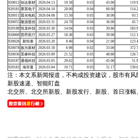
920012
创达新材
2026.04.13
19.58
0.03
43.06
119.
920181
赛英电子
2026.04.10
28.00
0.04
60.00
114.
920011
晨光电机
2026.04.08
15.50
0.03
30.00
93.
920055
隆源股份
2026.03.31
24.70
0.04
36.00
45.
920188
悦龙科技
2026.03.30
14.04
0.03
39.86
183.
920069
普昂医疗
2026.03.27
18.38
0.03
39.00
112.
920028
新恒泰
2026.03.20
9.40
0.04
21.00
123.
920078
族兴新材
2026.03.18
6.98
0.02
33.00
372.
920036
觅睿科技
2026.03.09
21.52
0.03
48.80
126.
920187
通领科技
2026.03.05
29.62
0.05
45.00
51.
920183
海菲曼
2026.03.04
19.71
0.03
51.17
159.
注：本文系新闻报道，不构成投资建议，股市有风
新股速递、智能盯盘
北交所、北交所新股、新股发行、新股、首日涨幅