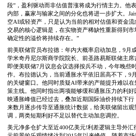
段”，盈利驱动而非估值普涨将成为行情主力。他
内部，赢家与输家之间的分化也将进一步扩大。Jais
空AI或轻资产，只是认为当前的相对估值和资金流
交易的核心逻辑是，在实物资产稀缺性重新得到市
确定性的溢价将持续存在。”
前美联储官员布拉德：年内大概率启动加息，9月
学米奇丹尼尔斯商学院院长、前圣路易斯联储主席
即便美联储7月议息会议选择按兵不动，今年晚些
作。布拉德认为，当前通胀水平依旧居高不下，9
的关键窗口。他同时质疑AI带来的产能提升难以
策主线。他同时指出两项能够缓和通胀压力的利好
映通胀峰值已经过去，叠加近期国际油价持续下行
来数月逐步传导至通胀统计数据，给美联储留出观
调，两类短期利好不足以替代主动加息调控。
美元净多仓扩大至近400亿美元!利差逻辑主导外
元前景的乐观情绪达到2015年以来峰值。随着市