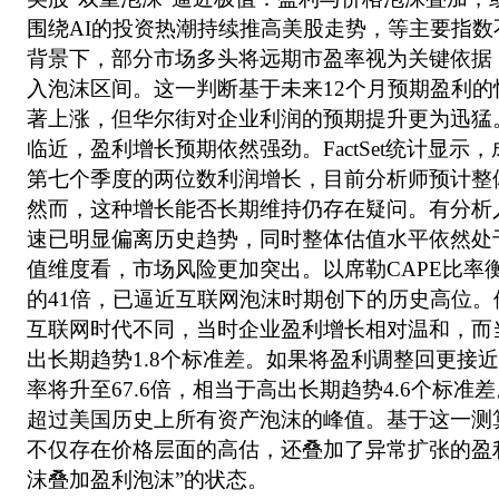
围绕AI的投资热潮持续推高美股走势，等主要指
背景下，部分市场多头将远期市盈率视为关键依据
入泡沫区间。这一判断基于未来12个月预期盈利
著上涨，但华尔街对企业利润的预期提升更为迅猛
临近，盈利增长预期依然强劲。FactSet统计显示
第七个季度的两位数利润增长，目前分析师预计整体
然而，这种增长能否长期维持仍存在疑问。有分析
速已明显偏离历史趋势，同时整体估值水平依然处
值维度看，市场风险更加突出。以席勒CAPE比率
的41倍，已逼近互联网泡沫时期创下的历史高位
互联网时代不同，当时企业盈利增长相对温和，而
出长期趋势1.8个标准差。如果将盈利调整回更接近
率将升至67.6倍，相当于高出长期趋势4.6个标
超过美国历史上所有资产泡沫的峰值。基于这一测
不仅存在价格层面的高估，还叠加了异常扩张的盈
沫叠加盈利泡沫”的状态。