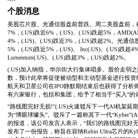
个股消息
美股芯片股、光通信股盘前普跌。周二美股盘前，截至
7%，(.US)跌近6%，(.US)、(.US)跌超5%，AMD(A
4%，(.US)、(.US)跌近3%，(.US)跌超2%。光通信股
5%，(.US)跌近5%，(.US)、 Inc(.US)、(.US)跌超4
Lumentum(.US)、(.US)跌超3%，(.US)跌超2%。
(.US)加入纳指，华尔街大行集体唱多。股价走弱
数，预计此举将促使被动型和主动型基金进行投资
航天和卫星公司在IPO静默期结束后也获得了分析
有六家银行，包括和集团，给予了相当于“买入”的
“路线图完好无损!”(.US)火速驳斥下一代AI机架
为“博眼球噱头”。驳斥了一篇称其下一代“Kyber”(A
的报道，该公司发言人表示，“我们的路线图完好无损”。S
发布了一份报告，称旨在容纳Rubin Ultra芯片的K