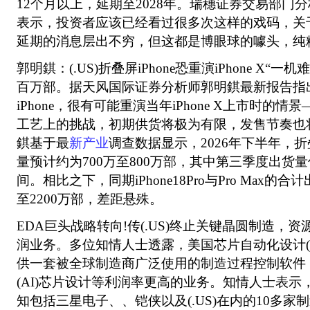
12个月以上，延期至2028年。瑞穗证券交易部门分析师Jo
表示，投资者应该已经看过很多次这样的戏码，关
延期的消息层出不穷，但这都是博眼球的噱头，纯
郭明錤：(.US)折叠屏iPhone恐重演iPhone X“
百万部。据天风国际证券分析师郭明錤最新报告指
iPhone，很有可能重演当年iPhone X上市时的
工艺上的挑战，初期供货将极为有限，发售节奏也
錤基于最
新产业
调查数据显示，2026年下半年，折叠
量预计约为700万至800万部，其中第三季度出货量
间。相比之下，同期iPhone18Pro与Pro Max的合
至2200万部，差距悬殊。
EDA巨头战略转向!传(.US)终止关键晶圆制造，
润业务。多位知情人士透露，美国芯片自动化设计(
供一套被全球制造商广泛使用的制造过程控制软件
(AI)芯片设计等利润率更高的业务。知情人士表示
知包括三星电子、、铠侠以及(.US)在内的10多