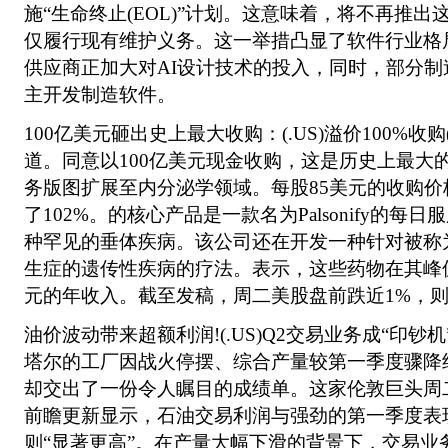
施“生命终止(EOL)”计划。这意味着，将不再推
仅履行现有维护义务。这一举措凸显了软件行业格
供应商正加大对AI设计技术的投入，同时，部分
主开发制造软件。
100亿美元砸出史上最大收购：(.US)溢价100%收购
道。同意以100亿美元现金收购，这是历史上最大
务版图扩展至内分泌学领域。每股85美元的收购
了102%。的核心产品是一款名为Palsonify的每
种罕见的垂体疾病。该公司还在开发一种针对被称
生症的遗传性疾病的疗法。表示，这些药物在其峰
元的年收入。截至发稿，周二美股盘前跌近1%，则
油价波动带来超额利润!(.US)Q2交易业务成“印
塔尔的工厂因战火停摆、综合产量较第一季度骤降约
却交出了一份令人瞩目的成绩单。这家伦敦巨头周
前瞻更新显示，石油交易利润与强劲的第一季度表
则“显著更高”。在产量大幅下滑的背景下，交易业