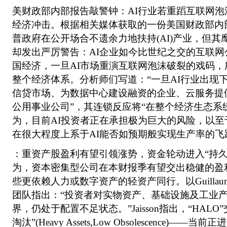
美财政部内部报告敲警钟：AI行业若重蹈互联网
经济冲击。根据相关媒体获取的一份美国财政部内
普政府在公开场合不遗余力地扶持(AI)产业，但
却发出严厉警告：AI企业如今比世纪之交的互联
国经济，一旦AI市场重演互联网泡沫破裂的戏码
整个经济体系。分析师们写道：“一旦AI行业出现
信贷市场、为数据中心建设融资的企业、云服务提
公用事业公司”，其连锁反应将“在整个经济生态系
为，目前AI投资者正在承担极为巨大的风险，以
在很大程度上系于AI能否如预期般实现生产率的飞
：重资产股盈利有望引领涨势，资金轮动进入“持久
为，资本密集型公司在本财报季有望交出稳健的盈
些更依赖人力或数字资产的轻资产同行。以Guillaume 
团队指出：“投资者对实物资产、基础设施及工业
界，仍处于配置不足状态。”Jaisson指出，“HAL
淘汰”(Heavy Assets,Low Obsolescence)—