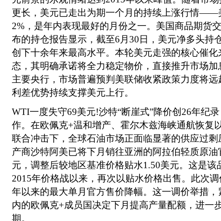
更长，美元已走出为期一个月的持续上涨行情——
2%，是年内表现最好的月份之一。美国商品期货交易
布的持仓报告显示，截至6月30日，美元净多头持仓
创下十余年来最高水平。本轮美元走强的核心催化
态，其明确承诺将全力稳定物价，直接推升市场加
主要央行，市场普遍预判美联储收紧政策力度将远
利差优势持续支撑美元上行。
WTI一度失守69美元!沙特“断崖式”降价创26年
作。在欧佩克+温和增产、霍尔木兹海峡通航恢复
联合冲击下，全球石油市场正面临显著的供应过剩
产商沙特阿美已将下月销往亚洲的阿拉伯轻质原油
元，调整后较地区基准价格贴水1.50美元。这是该品
2015年价格战以来，再次以贴水价格出售。此次调
年以来的最大单月官方售价降幅。这一调价举措，
内的欧佩克+成员国决定下月提高产量配额，进一
期。