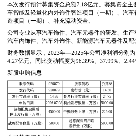
本次发行预计募集资金总额7.18亿元。募集资金
车智能及轻量化内外饰件智造项目（一期）、汽车
造项目（一期）、补充流动资金。
公司专业从事汽车饰件、汽车元器件的研发、生产
汽车内饰件、汽车外饰件、新能源汽车元器件及配
财务数据显示，2023年—2025年公司净利润分别为3
4.27亿元。同比变动幅度为96.39%、37.99%、2.
新股申购信息
股票代码
920079
股票简称
乔路铭
发行代码
920079
发行价（元）
14.36
发行市盈率（倍）
14.99
参考行业市盈率（倍）
24.75
申购日期
2026.07.08
初始发行数量（万股）
5000.00
超额配售启用后
4500.00
申购股数上限（万股）
225.00
网上发行量（万股）
超额配售启用后
战略配售数量（万股）
500.00
5000.00
发行量（万股）