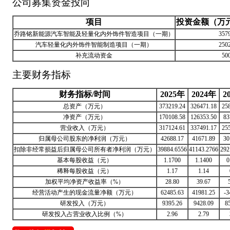
公司募集资金投向
项目
投资金额（万
乔路铭新能源汽车智能及轻量化内外饰件智造项目（一期）
357
汽车轻量化内外饰件智能制造项目（一期）
250
补充流动资金
50
主要财务指标
财务指标/时间
2025年
2024年
2
总资产（万元）
373219.24
326471.18
25
净资产（万元）
170108.58
126353.50
83
营业收入（万元）
317124.61
337491.17
25
归属母公司股东的净利润（万元）
42688.17
41671.89
30
扣除非经常损益后归属母公司所有者净利润（万元）
39884.6556
41143.2766
292
基本每股收益（元）
1.1700
1.1400
0
稀释每股收益（元）
1.17
1.14
加权平均净资产收益率（%）
28.80
39.67
经营活动产生的现金流量净额（万元）
62485.63
41981.25
-3
研发投入（万元）
9395.26
9428.09
8
研发投入占营业收入比例（%）
2.96
2.79