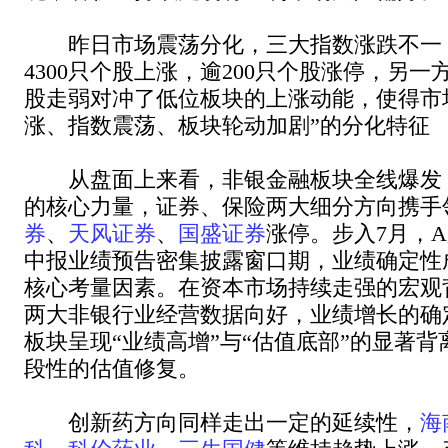
昨日市场震荡分化，三大指数涨跌不一
4300只个股上涨，逾200只个股涨停，另
股走弱对冲了低位板块的上涨动能，使得市
涨、指数震荡、板块轮动加剧”的分化特征
从盘面上来看，非银金融板块全线爆发
的核心力量，证券、保险两大细分方向携手
券
、
天风证券
、
国盛证券
涨停。步入7月，
中报业绩预告密集披露窗口期，业绩确定性
核心考量因素。在资本市场持续走强的宏观
两大非银行业经营数据向好，业绩增长的确
板块呈现“业绩高增”与“估值底部”的显著
段性的估值修复。
创新药方向同样走出一定的延续性，
海