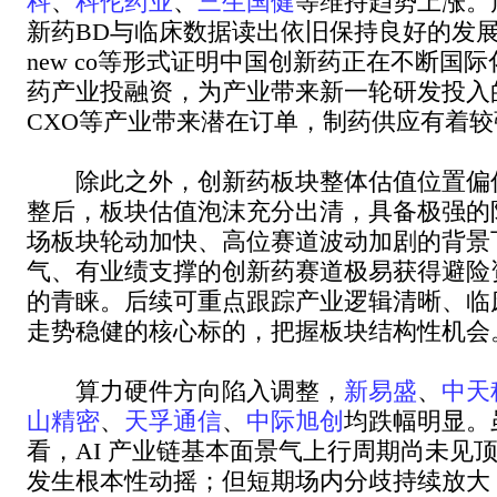
科
、
科伦药业
、
三生国健
等维持趋势上涨。
新药BD与临床数据读出依旧保持良好的发展趋势，l
new co等形式证明中国创新药正在不断国
药产业投融资，为产业带来新一轮研发投入
CXO等产业带来潜在订单，制药供应有着
除此之外，创新药板块整体估值位置偏
整后，板块估值泡沫充分出清，具备极强的
场板块轮动加快、高位赛道波动加剧的背景
气、有业绩支撑的创新药赛道极易获得避险
的青睐。后续可重点跟踪产业逻辑清晰、临
走势稳健的核心标的，把握板块结构性机会
算力硬件方向陷入调整，
新易盛
、
中天
山精密
、
天孚通信
、
中际旭创
均跌幅明显。
看，AI 产业链基本面景气上行周期尚未见
发生根本性动摇；但短期场内分歧持续放大