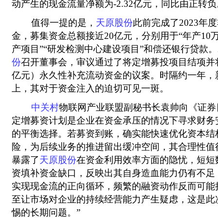
动产生的现金流量净额为-2.32亿元，同比由正转负
值得一提的是，
天原股份
此前完成了2023年
金，募集资金总额接近20亿元，分别用于“年产10
产项目”“研发检测中心建设项目”和偿还银行贷款。2
份
召开董事会，审议通过了将定增募投项目结项并将
亿元）永久性补充流动资金的议案。时隔约一年，
上，其对于资金注入的迫切可见一斑。
中关村
物联网产业联盟副秘书长袁帅向《证券
定增募资计划是企业在资金承压的情况下寻求财务
的平衡选择。若募资到账，确实能快速优化资本结
险，为后续业务的推进留出缓冲空间，其合理性值
暴露了
天原股份
在资金利用效率方面的隐忧，短短
资填补资金缺口，反映出其自身造血能力仍有不足
实现现金流的正向循环，频繁的融资动作反而可能
至让市场对企业的持续经营能力产生疑虑，这是此
惕的长期问题。”