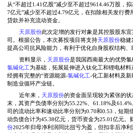
从“不超过1.41亿股”减少至不超过9614.46万股
7亿元”减少至不超过4.79亿元，在扣除相关发行
贷款并补充流动资金。
天原股份
此次定增的发行对象是其控股股东宜
司。根据公告，本次募投项目将支持
天原股份
稳健
提高公司抗风险能力，有利于优化自身股权结构、
资料显示，
天原股份
是我国西南最大的优势氯
氯碱化工
为基础，拓展延伸进入钛化工和锂电材料
经拥有完整的“资源能源-
氯碱化工
-化工新材料及新
制造业循环产业链。
近年来，
天原股份
的资金面呈现较为紧张的状态，
末，其资产负债率分别为55.22%、61.18%及61.4
司的流动比率和速动比率分别为0.70和0.53，短
动负债合计为45.38亿元，货币资金为25.01亿元
份
2025年归母净利润同比扭亏为盈，但扣非后净