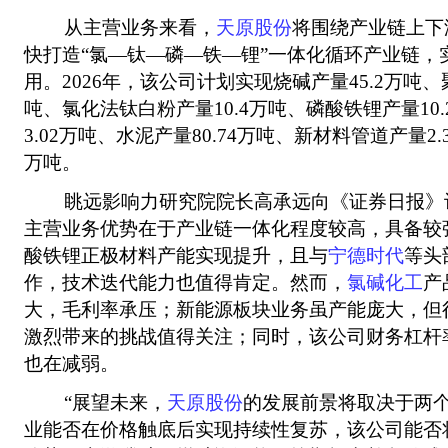
从主营业务来看，
天原股份
将围绕产业链上下
快打造“氯—钛—磷—铁—锂”一体化循环产业链，
用。2026年，该公司计划实现烧碱产量45.2万吨、
吨、氯化法钛白粉产量10.4万吨、磷酸铁锂产量10
3.02万吨、水泥产量80.74万吨、新材料管道产量2
万吨。
眺远影响力研究院院长高承远向《证券日报》
主营业务优势在于产业链一体化程度较高，具备较
酸铁锂正极材料产能实现提升，且与
宁德时代
等头
作，技术迭代能力也值得肯定。然而，
氯碱化工
产
大，毛利率承压；新能源板块业务虽产能庞大，但
激烈带来的挑战值得关注；同时，该公司财务杠杆
也在减弱。
“展望未来，
天原股份
的发展前景将取决于两
业能否在价格触底后实现持续性复苏，该公司能否