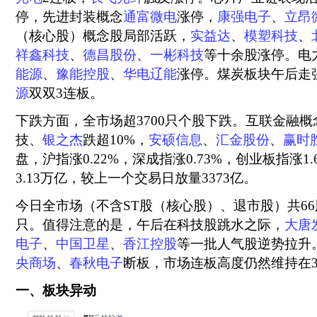
停，先进封装概念
通富微电
涨停，
康强电子
、
立昂
（核心股）概念股局部活跃，
实益达
、
模塑科技
、
祥鑫科技
、
德昌股份
、
一彬科技
等十余股涨停。电
能源
、
豫能控股
、
华电辽能
涨停。煤炭板块午后走
源
双双3连板。
下跌方面，全市场超3700只个股下跌。互联金融
技、
银之杰
跌超10%，
安硕信息
、
汇金股份
、
赢时
盘，沪指涨0.22%，深成指涨0.73%，创业板指涨1
3.13万亿，较上一个交易日放量3373亿。
今日全市场（不含ST股（核心股）、退市股）共66
只。值得注意的是，午后在科技股跳水之际，
大唐
电子
、
中国卫星
、
香江控股
等一批人气股逆势拉升
央商场
、
春秋电子
断板，市场连板高度仍然维持在
一、板块异动