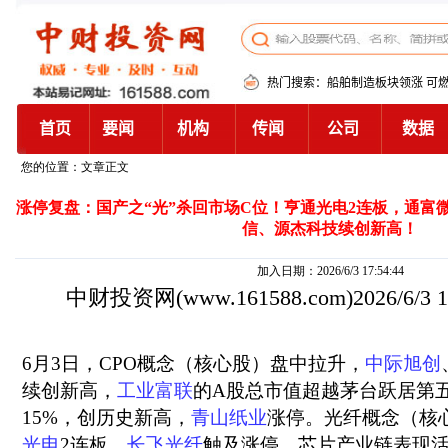
您的位置：文章正文
涨停复盘：国产之“光”杀回市场C位！亨通光电2连板，通富
信、源杰科技续创新高！
加入日期：2026/6/3 17:54:44
中财投资网
(www.161588.com)2026/6/3
6月3日，CPO概念（核心股）盘中拉升，
中际旭创
续创新高，
工业富联
的A股总市值超越茅台跃居第
15%，创历史新高，
青山纸业
涨停。光纤概念（核
光电
2连板，
长飞光纤
触及涨停。芯片产业链表现