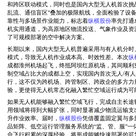
和跨区联动模式，同时也是国内大型无人机首次挑
乱流、通信盲区”叠加的极限航线，全面检验了设
靠性与多场景作业能力，标志着
纵横股份
率先打通
机实用通道，为高原地区物流投送、气象作业及资
了可规模部署的空中解决方案。
长期以来，国内大型无人机普遍采用与有人机分时
模式，导致无人机作业成本高、时效性差。本次
纵
成都淮州机场起飞，终抵阿坝红原机场，其间顺利
制空域占比大的成都上空，实现国内首次无人/有
行，这不仅为跨机场、跨管制区、跨政企的多方力
验，更使得无人机常态化融入繁忙空域运行成为可
如果无人机能够融入繁忙空域飞行，完成自主长途
用领域将得到大幅扩张，同时显著减少物流运输支
升作业效率。届时，
纵横股份
凭借覆盖固定翼与多
品矩阵、低空运行管理服务系统的“监、管、服”一
合飞行积累的深厚经验，将形成能够快速部署的可