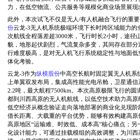
力，在低空物流、公共服务等规模化商业场景展现
此外，本次试飞不仅是无人/有人机融合飞行的重
份
云龙-3无人机系统极端环境下长时跨区域能力的
次航线全程落差超3000米，飞行时长2小时，途
貌，地形起伏剧烈，气流复杂多变，其间存在部分
行难度极高，是对无人机飞行系统稳定性与地面低
体化考验。
云龙-3作为
纵横股份
中高空长航时固定翼无人机系
上单翼双发布局，集成高性能光电吊舱，卫星通信
2.2吨，最大航程7500km。本次高原极限飞行的
都到川西高原的无人机航线，以低空技术助力高原
低空经济从概念验证走向落地部署的商业化兑现阶段
借长距离、大载重的平台优势，能够有效构建高原
高原地区“运输难、时效低、成本高”核心痛点；另
化设计能力，可通过挂载模组的高效调整，为川西