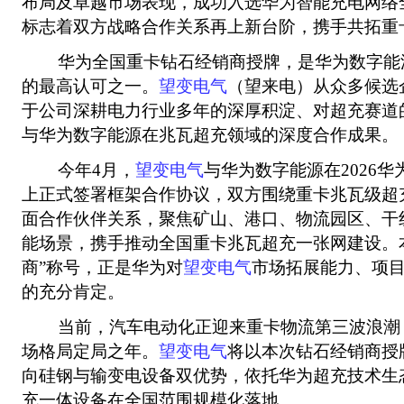
布局及卓越市场表现，成功入选华为智能充电网络
标志着双方战略合作关系再上新台阶，携手共拓重
华为全国重卡钻石经销商授牌，是华为数字能
的最高认可之一。
望变电气
（望来电）从众多候选
于公司深耕电力行业多年的深厚积淀、对超充赛道
与华为数字能源在兆瓦超充领域的深度合作成果。
今年4月，
望变电气
与华为数字能源在2026
上正式签署框架合作协议，双方围绕重卡兆瓦级超
面合作伙伴关系，聚焦矿山、港口、物流园区、干
能场景，携手推动全国重卡兆瓦超充一张网建设。
商”称号，正是华为对
望变电气
市场拓展能力、项
的充分肯定。
当前，汽车电动化正迎来重卡物流第三波浪潮，2
场格局定局之年。
望变电气
将以本次钻石经销商授
向硅钢与输变电设备双优势，依托华为超充技术生
充一体设备在全国范围规模化落地。