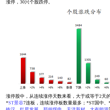
涨停，30只个股跌停。
涨停股中，从连续涨停天数来看，大于或等于2天的
*
ST景谷
7连板，连续涨停板数量最多；*ST国中、*
铁汉
、
红星发展
、
郑州煤电
、
天洋新材
、
大有能源