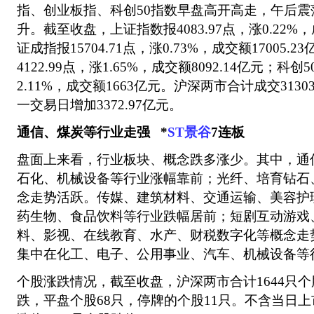
指、创业板指、科创50指数早盘高开高走，午后
升。截至收盘，上证指数报4083.97点，涨0.22%，
证成指报15704.71点，涨0.73%，成交额17005.
4122.99点，涨1.65%，成交额8092.14亿元；科创5
2.11%，成交额1663亿元。沪深两市合计成交3130
一交易日增加3372.97亿元。
通信、煤炭等行业走强 *
ST景谷
7连板
盘面上来看，行业板块、概念跌多涨少。其中，通
石化、机械设备等行业涨幅靠前；光纤、培育钻石、
念走势活跃。传媒、建筑材料、交通运输、美容护
药生物、食品饮料等行业跌幅居前；短剧互动游戏、K
料、影视、在线教育、水产、财税数字化等概念走
集中在化工、电子、公用事业、汽车、机械设备等
个股涨跌情况，截至收盘，沪深两市合计1644只个
跌，平盘个股68只，停牌的个股11只。不含当日上