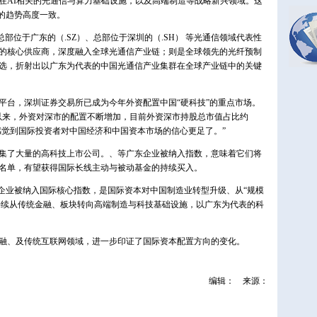
在AI相关的光通信与算力基础设施，以及高端制造等战略新兴领域。这
的趋势高度一致。
部位于广东的（.SZ）、总部位于深圳的（.SH） 等光通信领域代表性
的核心供应商，深度融入全球光通信产业链；则是全球领先的光纤预制
选，折射出以广东为代表的中国光通信产业集群在全球产业链中的关键
平台，深圳证券交易所已成为今年外资配置中国“硬科技”的重点市场。
以来，外资对深市的配置不断增加，目前外资深市持股总市值占比约
明显感觉到国际投资者对中国经济和中国资本市场的信心更足了。”
集了大量的高科技上市公司。、等广东企业被纳入指数，意味着它们将
名单，有望获得国际长线主动与被动基金的持续买入。
”企业被纳入国际核心指数，是国际资本对中国制造业转型升级、从“规模
金持续从传统金融、板块转向高端制造与科技基础设施，以广东为代表的科
金融、及传统互联网领域，进一步印证了国际资本配置方向的变化。
编辑：
来源：