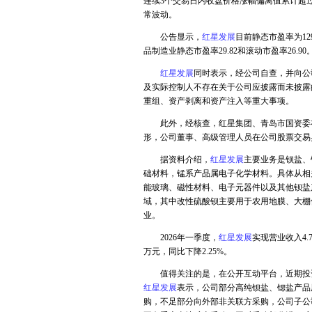
连续3个交易日内收盘价格涨幅偏离值累计超
常波动。
公告显示，
红星发展
目前静态市盈率为12
品制造业静态市盈率29.82和滚动市盈率26
红星发展
同时表示，经公司自查，并向公
及实际控制人不存在关于公司应披露而未披露
重组、资产剥离和资产注入等重大事项。
此外，经核查，红星集团、青岛市国资委在
形，公司董事、高级管理人员在公司股票交易
据资料介绍，
红星发展
主要业务是钡盐、
础材料，锰系产品属电子化学材料。具体从相
能玻璃、磁性材料、电子元器件以及其他钡盐
域，其中改性硫酸钡主要用于农用地膜、大棚
业。
2026年一季度，
红星发展
实现营业收入4.
万元，同比下降2.25%。
值得关注的是，在公开互动平台，近期投
红星发展
表示，公司部分高纯钡盐、锶盐产品
购，不足部分向外部非关联方采购，公司子公