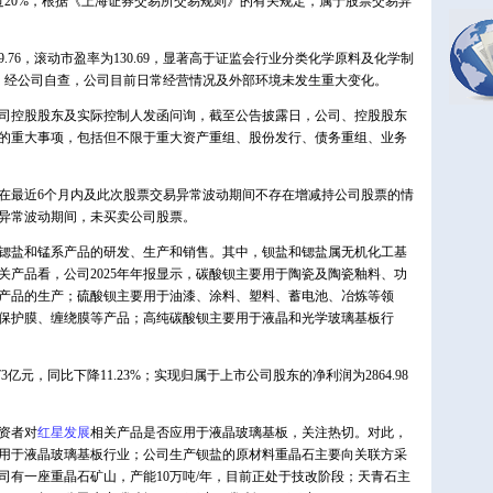
过20%，根据《上海证券交易所交易规则》的有关规定，属于股票交易异
9.76，滚动市盈率为130.69，显著高于证监会行业分类化学原料及化学制
.90。经公司自查，公司目前日常经营情况及外部环境未发生重大变化。
司控股股东及实际控制人发函问询，截至公告披露日，公司、控股股东
的重大事项，包括但不限于重大资产重组、股份发行、债务重组、业务
最近6个月内及此次股票交易异常波动期间不存在增减持公司股票的情
异常波动期间，未买卖公司股票。
锶盐和锰系产品的研发、生产和销售。其中，钡盐和锶盐属无机化工基
关产品看，公司2025年年报显示，碳酸钡主要用于陶瓷及陶瓷釉料、功
产品的生产；硫酸钡主要用于油漆、涂料、塑料、蓄电池、冶炼等领
保护膜、缠绕膜等产品；高纯碳酸钡主要用于液晶和光学玻璃基板行
73亿元，同比下降11.23%；实现归属于上市公司股东的净利润为2864.98
资者对
红星发展
相关产品是否应用于液晶玻璃基板，关注热切。对此，
用于液晶玻璃基板行业；公司生产钡盐的原材料重晶石主要向关联方采
司有一座重晶石矿山，产能10万吨/年，目前正处于技改阶段；天青石主