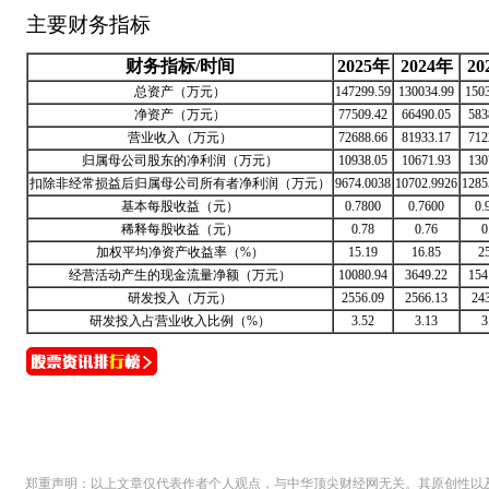
主要财务指标
财务指标/时间
2025年
2024年
20
总资产（万元）
147299.59
130034.99
150
净资产（万元）
77509.42
66490.05
583
营业收入（万元）
72688.66
81933.17
712
归属母公司股东的净利润（万元）
10938.05
10671.93
130
扣除非经常损益后归属母公司所有者净利润（万元）
9674.0038
10702.9926
1285
基本每股收益（元）
0.7800
0.7600
0.
稀释每股收益（元）
0.78
0.76
0
加权平均净资产收益率（%）
15.19
16.85
2
经营活动产生的现金流量净额（万元）
10080.94
3649.22
154
研发投入（万元）
2556.09
2566.13
24
研发投入占营业收入比例（%）
3.52
3.13
3