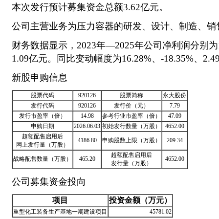
本次发行预计募集资金总额3.62亿元。
公司主营业务为压力容器的研发、设计、制造、销
财务数据显示，2023年—2025年公司净利润分别为1
1.09亿元。同比变动幅度为16.28%、-18.35%、2.
新股申购信息
股票代码
920126
股票简称
永大股份
发行代码
920126
发行价（元）
7.79
发行市盈率（倍）
14.98
参考行业市盈率（倍）
47.09
申购日期
2026.06.03
初始发行数量（万股）
4652.00
超额配售启用后
4186.80
申购股数上限（万股）
209.34
网上发行量（万股）
超额配售启用后
战略配售数量（万股）
465.20
4652.00
发行量（万股）
公司募集资金投向
项目
投资金额（万元）
重型化工装备生产基地一期建设项目
45781.02