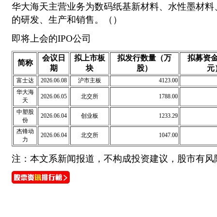
华大海天主营业务为数码纸基新材料、水性墨材料
的研发、生产和销售。（）
即将上会的IPO公司
会议日
拟上市板
拟发行数量（万
拟募资
简称
期
块
股）
元
富士达
2026.06.08
沪市主板
4123.00
华大海
2026.06.05
北交所
1788.00
天
中塑股
2026.06.04
创业板
1233.29
份
杰锋动
2026.06.04
北交所
1047.00
力
注：本文系新闻报道，不构成投资建议，股市有风