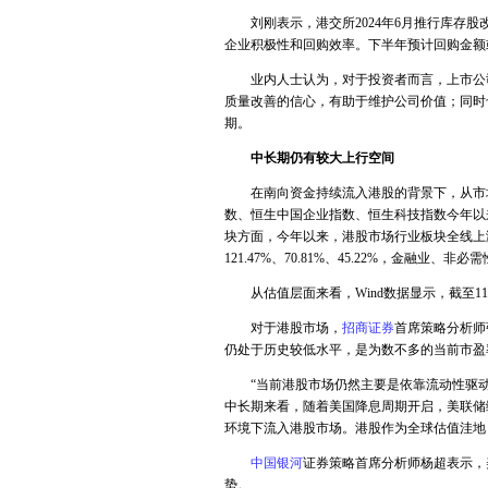
刘刚表示，港交所2024年6月推行库存股
企业积极性和回购效率。下半年预计回购金额或
业内人士认为，对于投资者而言，上市公司
质量改善的信心，有助于维护公司价值；同时
期。
中长期仍有较大上行空间
在南向资金持续流入港股的背景下，从市场
数、恒生中国企业指数、恒生科技指数今年以来分别
块方面，今年以来，港股市场行业板块全线上
121.47%、70.81%、45.22%，金融业
从估值层面来看，Wind数据显示，截至11月
对于港股市场，
招商证券
首席策略分析师
仍处于历史较低水平，是为数不多的当前市盈
“当前港股市场仍然主要是依靠流动性驱动
中长期来看，随着美国降息周期开启，美联储
环境下流入港股市场。港股作为全球估值洼地
中国银河
证券策略首席分析师杨超表示，
势。