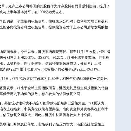
改革，允许上市公司将回购的股份作为库存股持有而非强制注销，提升了
与上半年基本持平，在1000亿港元左右。
回购是一个重要的积极信号，往往表示公司对于盈利能力增长和盈利
也能够向投资者释放积极信号，提振投资者对于上市公司后续发展的预
层面来看，今年以来，港股市场表现亮眼。截至11月4日收盘，恒生指
累计上涨29.37%、25.83%、30.22%，领涨全球主要市场。行业板
涨，原材料业、医疗保健业、信息科技业领涨市场，分别累计上涨
、非必需性消费行业均累计涨逾30%，涨幅最小的公用事业行业上涨6.11%。
4日，恒生指数滚动市盈率为11.89倍，相较年初的8.96倍有一定提升。
张夏表示，相比于全球主要指数而言，港股尤其是恒生科技指数的估值
率低于历史平均值的指数，存在较大的估值修复空间。
，外部流动性环境不确定可能导致港股短期以震荡为主。”张夏认为，
缩表进程结束，中美宽松政策有望共振。南向资金和外资都将在低利率
，估值修复空间很大。因此，港股中长期仍有较大上行空间。
美联储10月降息已落地，市场获利了结压力增大，港股或延续震荡走