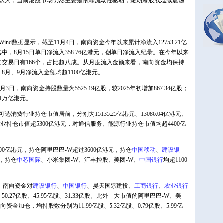
为，当前港股市场仍然主要是依靠流动性驱动，短期港股或延续震荡
数据显示，截至11月4日，南向资金今年以来累计净流入12753.21亿
其中，8月15日单日净流入358.76亿港元，创单日净流入纪录。在今年以来
的交易日有166个，占比超八成。从月度流入金额来看，南向资金均保持
8月、9月净流入金额均超1100亿港元。
，南向资金持股数量为5525.19亿股，较2025年初增加867.34亿股；
71万亿港元。
行业持仓市值居前，分别为15135.25亿港元、13086.04亿港元、
行业持仓市值超5300亿港元，对通信服务、能源行业持仓市值均超4400亿
亿港元，持仓阿里巴巴-W超过3600亿港元，持仓
中国移动
、
建设银
元，持仓
中芯国际
、小米集团-W、汇丰控股、美团-W、
中国银行
均超1100
，南向资金对
建设银行
、
中国银行
、昊天国际建投、
工商银行
、
农业银行
、50.27亿股、45.95亿股、31.33亿股。此外，大市值的阿里巴巴-W、美
向资金加仓，增持股数分别为11.99亿股、5.32亿股、0.79亿股、5.99亿