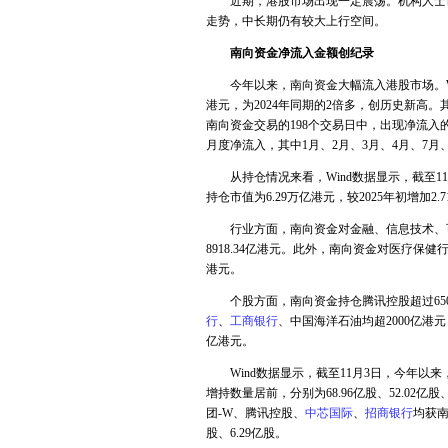
近期，港股市场出现一定震荡。机构人士认
走势，中长期仍有较大上行空间。
南向资金净流入金额创纪录
今年以来，南向资金大幅流入港股市场。Wind
港元，为2024年同期的2倍多，创历史新高。
南向资金交易的198个交易日中，出现净流入
月度净流入，其中1月、2月、3月、4月、7月、
从持仓情况来看，Wind数据显示，截至11月3日
持仓市值为6.29万亿港元，较2025年初增加2.
行业方面，南向资金对金融、信息技术、可选消费
8918.34亿港元。此外，南向资金对医疗保健
港元。
个股方面，南向资金持仓腾讯控股超过6500
行
、
工商银行
、中国海洋石油均超2000亿港
亿港元。
Wind数据显示，截至11月3日，今年以来
增持数量居前，分别为68.96亿股、52.02亿股
团-W、腾讯控股、
中芯国际
、
招商银行
均获南
股、6.29亿股。