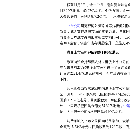
截至11月3日，近一个月，南向资金加仓金融
112.20亿港元、95.67亿港元。个股方面
入金额居前，分别为67.02亿港元、57.06亿港元
中金公司
研究部海外策略首席分析师刘刚
新高，成为支撑港股市场的重要力量。与此同
向资金日均成交占港股主板成交的比例，已从2
在30%左右，较去年底有明显提升，凸显其
港股上市公司已回购超1460亿港元
除南向资金持续流入外，港股上市公司的回购
年以来共有239家港股上市公司进行了回购操作
计回购2221.47亿港元的规模，今年回购
下降。
从已真金白银实施回购的港股上市公司情况来
至11月3日，今年以来腾讯控股以609.65
回购302.57亿港元，回购股数为3.30亿股；
外，中国宏桥已回购金额为55.82亿港元，
中
物、太古股份公司A均已回购超16亿港元。
消费领域的上市公司回购明显增加。安踏体育已
金额为15.73亿港元，回购股数为1.23亿股