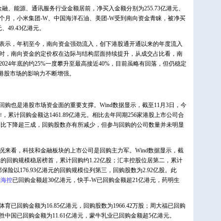
、能源、通讯服务行业金额居前，净买入金额分别为255.73亿港元、
，近一个月，小米集团-W、中国海洋石油、美团-W受到南向资金青睐，被净买
、49.43亿港元。
表示，年初至今，南向资金强劲流入，创下港股通开通以来的年度流入
时，南向资金的定价权在边际与结构层面持续提升，从成交占比看，南
024年底的约25%一度攀升至最高接近40%，目前虽略有回落，但仍稳定
对港股市场的影响力不断增强。
也是港股市场资金面的重要支撑。Wind数据显示，截至11月3日，今
，累计回购金额达1461.89亿港元。相比去年同期256家港股上市公司合
总额同比下降超三成，回购股数亦有所减少，但参与回购的公司数量并未明显
看，科技和金融板块的上市公司是回购主力军。Wind数据显示，截
亿港元的回购规模稳居榜首，累计回购约1.22亿股；汇丰控股位居第二，累计
友邦保险以176.93亿港元的回购规模位列第三，回购股数为2.92亿股。此
远海控
已回购金额超30亿港元，快手-W已回购金额超21亿港元，药明生
回购金额为16.85亿港元，回购股数为1966.42万股；周大福已回购
；百胜中国已回购金额为11.61亿港元，蒙牛乳业已回购金额超5亿港元。